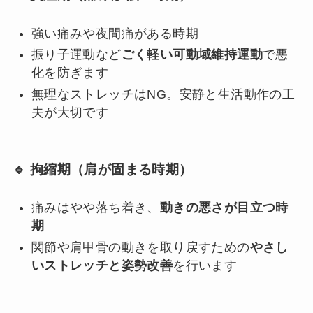
強い痛みや夜間痛がある時期
振り子運動など
ごく軽い可動域維持運動
で悪
化を防ぎます
無理なストレッチはNG。安静と生活動作の工
夫が大切です
🔹 拘縮期（肩が固まる時期）
痛みはやや落ち着き、
動きの悪さが目立つ時
期
関節や肩甲骨の動きを取り戻すための
やさし
いストレッチと姿勢改善
を行います