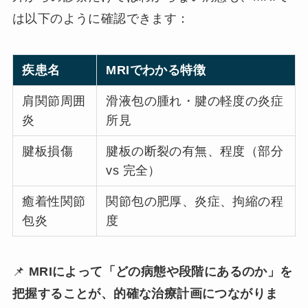
は以下のように確認できます：
疾患名
MRIでわかる特徴
肩関節周囲
滑液包の腫れ・腱の軽度の炎症
炎
所見
腱板損傷
腱板の断裂の有無、程度（部分
vs 完全）
癒着性関節
関節包の肥厚、炎症、拘縮の程
包炎
度
📌
MRIによって「どの病態や段階にあるのか」を
把握することが、的確な治療計画につながりま