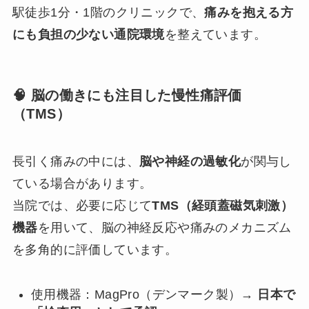
駅徒歩1分・1階のクリニックで、
痛みを抱える方
にも負担の少ない通院環境
を整えています。
🧠 脳の働きにも注目した慢性痛評価
（TMS）
長引く痛みの中には、
脳や神経の過敏化
が関与し
ている場合があります。
当院では、必要に応じて
TMS（経頭蓋磁気刺激）
機器
を用いて、脳の神経反応や痛みのメカニズム
を多角的に評価しています。
使用機器：MagPro（デンマーク製）→
日本で