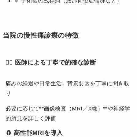
🔹 手術後の残存痛（腰部術後症候群など）
当院の慢性痛診療の特徴
🧑‍⚕️ 医師による丁寧で的確な診断
痛みの経過や日常生活、背景要因を丁寧に聞き取
り
必要に応じて**画像検査（MRI／X線）**や神経学
的所見を詳しく評価
🧲 高性能MRIを導入