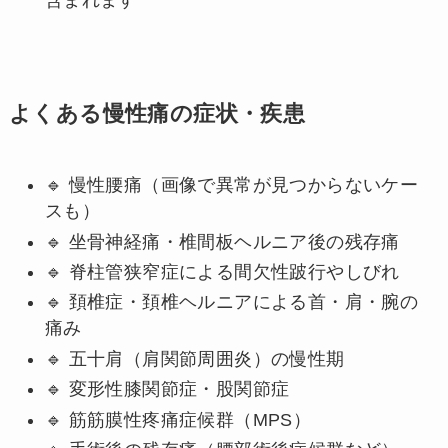
含まれます
よくある慢性痛の症状・疾患
🔹 慢性腰痛（画像で異常が見つからないケー
スも）
🔹 坐骨神経痛・椎間板ヘルニア後の残存痛
🔹 脊柱管狭窄症による間欠性跛行やしびれ
🔹 頚椎症・頚椎ヘルニアによる首・肩・腕の
痛み
🔹 五十肩（肩関節周囲炎）の慢性期
🔹 変形性膝関節症・股関節症
🔹 筋筋膜性疼痛症候群（MPS）