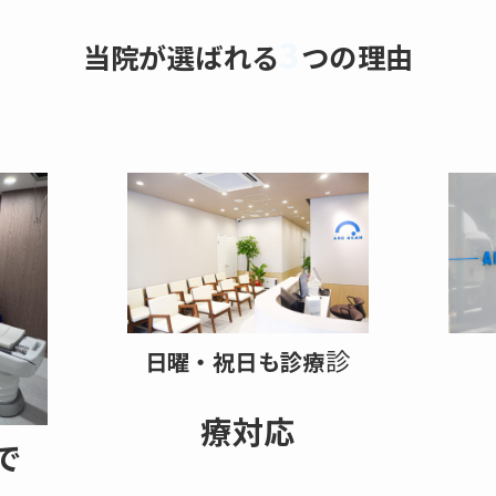
3
当院が選ばれる
つの理由
診
日曜・祝日も診療
療対応
で