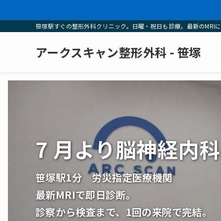
笹塚駅すぐの整形外科クリニック。日曜・祝日も診療。最新のMRI
アークスキャン整形外科 - 笹塚
7 月より脳神経内
笹塚駅1分 労災指定医療機関
最新MRIで即日診断。
診察から検査まで、1回の来院で完結。